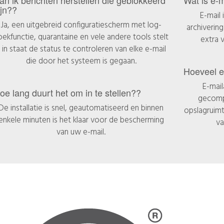
ijn??
E-mail
Ja, een uitgebreid configuratiescherm met log-
archiverin
oekfunctie, quarantaine en vele andere tools stelt
extra 
 in staat de status te controleren van elke e-mail
die door het systeem is gegaan.
Hoeveel e
E-mail
oe lang duurt het om in te stellen??
gecomp
De installatie is snel, geautomatiseerd en binnen
opslagruimt
enkele minuten is het klaar voor de bescherming
va
van uw e-mail.