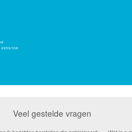
oe
 extra toe
Veel gestelde vragen
an ik berichten herstellen die geblokkeerd
Wat is e-m