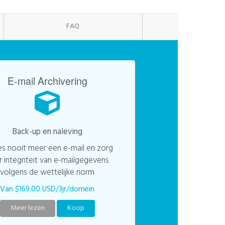
FAQ
E-mail Archivering
Back-up en naleving
es nooit meer een e-mail en zorg
 integriteit van e-mailgegevens
volgens de wettelijke norm
Van $169.00 USD/3jr/domein
Meer lezen
Koop