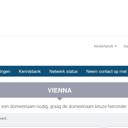
Nederlands
Aa
ingen
Kennisbank
Netwerk status
Neem contact op met
VIENNA
eft een domeinnaam nodig, graag de domeinnaam keuze hieronder
eert.