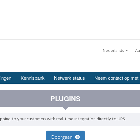
Nederlands
Aa
ingen
Kennisbank
Netwerk status
Neem contact op met
PLUGINS
ipping to your customers with real-time integration directly to UPS.
Doorgaan