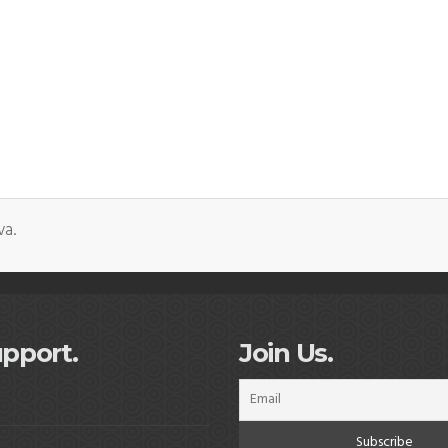
va.
pport.
Join Us.