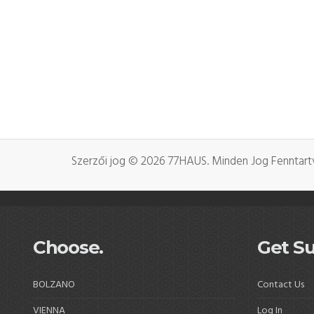
Szerzői jog © 2026 77HAUS. Minden Jog Fenntart
Choose.
Get Su
BOLZANO
Contact Us
VIENNA
Log In