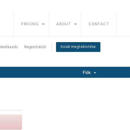
PRICING
ABOUT
CONTACT
Kosár megtekintése
elentkezés
Regisztráció
Fiók