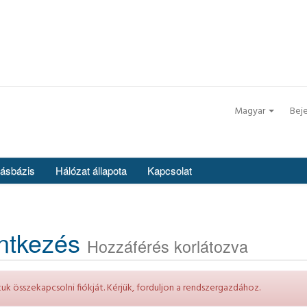
Magyar
Bej
ásbázis
Hálózat állapota
Kapcsolat
entkezés
Hozzáférés korlátozva
k összekapcsolni fiókját. Kérjük, forduljon a rendszergazdához.