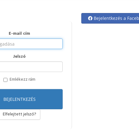
Bejelentkezés a Face
E-mail cím
Jelszó
Emlékezz rám
Elfelejtett jelszó?