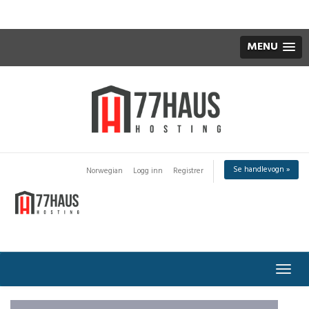
MENU
Se handlevogn »
Norwegian
Logg inn
Registrer
Bytt
navig